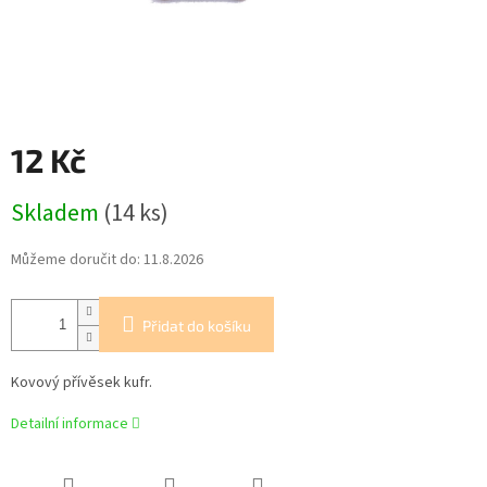
12 Kč
Měrná
Skladem
(14 ks)
cena:
Můžeme doručit do:
11.8.2026
Přidat do košíku
Kovový přívěsek kufr.
Detailní informace