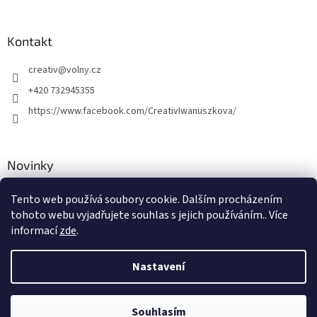
Kontakt
creativ
@
volny.cz
+420 732945355
https://www.facebook.com/CreativIwanuszkova/
Novinky
Nové druhy kovových přívěsků
Tento web používá soubory cookie. Dalším procházením
tohoto webu vyjadřujete souhlas s jejich používáním.. Více
30.8.2018
informací
zde
.
Nastavení
Vytvořil Shoptet
Souhlasím
Copyright 2026
Creativ
. Všechna práva vyhrazena.