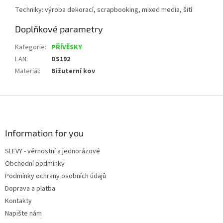
Techniky: výroba dekorací, scrapbooking, mixed media, šití
Doplňkové parametry
Kategorie
:
PŘÍVĚSKY
EAN
:
DS192
Materiál
:
Bižuterní kov
Z
á
p
a
Information for you
t
SLEVY - věrnostní a jednorázové
í
Obchodní podmínky
Podmínky ochrany osobních údajů
Doprava a platba
Kontakty
Napište nám