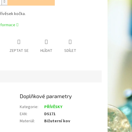
řívěsek kočka.
informace
ZEPTAT SE
HLÍDAT
SDÍLET
Doplňkové parametry
Kategorie
:
PŘÍVĚSKY
EAN
:
DS171
Materiál
:
Bižuterní kov