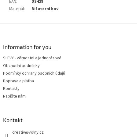
EAN
:
DS428
Materiál
:
Bižuterní kov
Z
á
p
a
Information for you
t
SLEVY - věrnostní a jednorázové
í
Obchodní podmínky
Podmínky ochrany osobních údajů
Doprava a platba
Kontakty
Napište nám
Kontakt
creativ
@
volny.cz