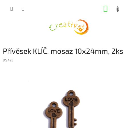
Přejít
NÁKUP
na
obsah
KOŠÍK
Přívěsek KLÍČ, mosaz 10x24mm, 2ks
DS428