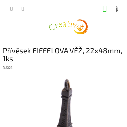
Přejít
NÁKUP
na
obsah
KOŠÍK
Přívěsek EIFFELOVA VĚŽ, 22x48mm,
1ks
DJ021