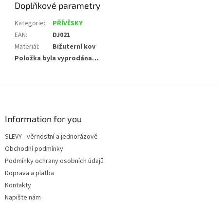
Doplňkové parametry
Kategorie
:
PŘÍVĚSKY
EAN
:
DJ021
Materiál
:
Bižuterní kov
Položka byla vyprodána…
Z
á
p
a
Information for you
t
SLEVY - věrnostní a jednorázové
í
Obchodní podmínky
Podmínky ochrany osobních údajů
Doprava a platba
Kontakty
Napište nám