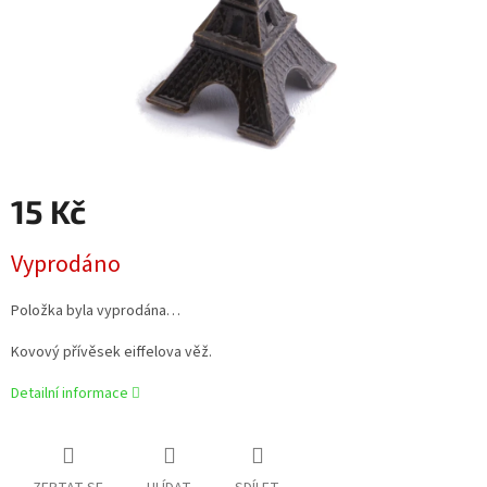
15 Kč
Měrná
Vyprodáno
cena:
Položka byla vyprodána…
Kovový přívěsek eiffelova věž.
Detailní informace