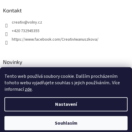
Kontakt
creativ
@
volny.cz
+420 732945355
https://www.facebook.com/CreativIwanuszkova/
Novinky
Nové druhy kovových přívěsků
Tento web používá soubory cookie. Dalším procházením
tohoto webu vyjadřujete souhlas s jejich používáním.. Více
30.8.2018
informací
zde
.
Nastavení
Vytvořil Shoptet
Souhlasím
Copyright 2026
Creativ
. Všechna práva vyhrazena.