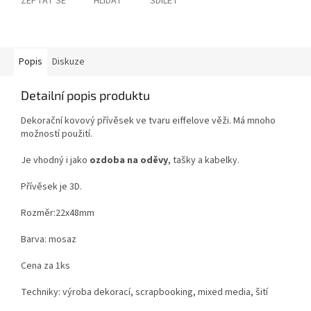
ZEPTAT SE
HLÍDAT
SDÍLET
Popis
Diskuze
Detailní popis produktu
Dekorační kovový přívěsek ve tvaru eiffelove věži. Má mnoho
možností použití.
Je vhodný i jako
ozdoba na oděvy
, tašky a kabelky.
Přívěsek je 3D.
Rozměr:22x48mm
Barva: mosaz
Cena za 1ks
Techniky: výroba dekorací, scrapbooking, mixed media, šití