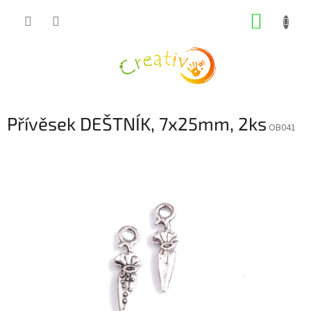
Přejít
NÁKUP
na
obsah
KOŠÍK
Přívěsek DEŠTNÍK, 7x25mm, 2ks
OB041