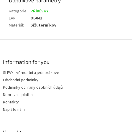
Doplňkové parametry
Kategorie
:
PŘÍVĚSKY
EAN
:
OB041
Materiál
:
Bižuterní kov
Z
á
p
a
Information for you
t
SLEVY - věrnostní a jednorázové
í
Obchodní podmínky
Podmínky ochrany osobních údajů
Doprava a platba
Kontakty
Napište nám