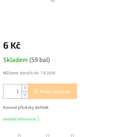
6 Kč
Měrná
Skladem
(59 bal)
cena:
Můžeme doručit do:
7.8.2026
Přidat do košíku
Kovové přívěsky deštník.
Detailní informace