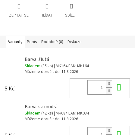
ZEPTAT SE
HLÍDAT
SDÍLET
Varianty
Popis
Podobné (8)
Diskuze
Barva: žlutá
Skladem
(35 ks)
| MK164
EAN:
MK164
Můžeme doručit do:
11.8.2026
Do 
5 Kč
Barva: sv. modrá
Skladem
(42 ks)
| MK084
EAN:
MK084
Můžeme doručit do:
11.8.2026
Do 