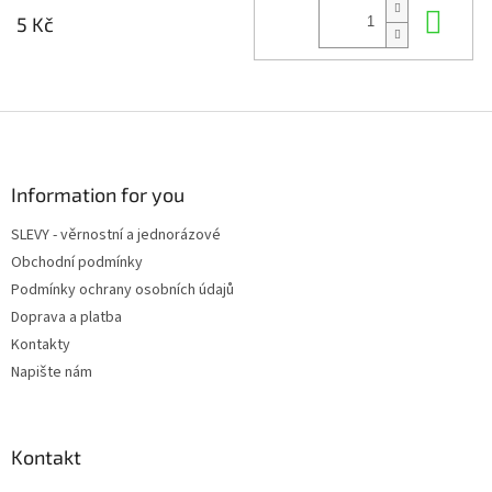
Do 
5 Kč
Z
á
p
a
Information for you
t
SLEVY - věrnostní a jednorázové
í
Obchodní podmínky
Podmínky ochrany osobních údajů
Doprava a platba
Kontakty
Napište nám
Kontakt