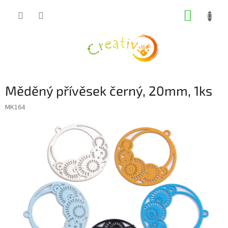
Přejít
NÁKUP
na
obsah
KOŠÍK
Měděný přívěsek černý, 20mm, 1ks
MK164