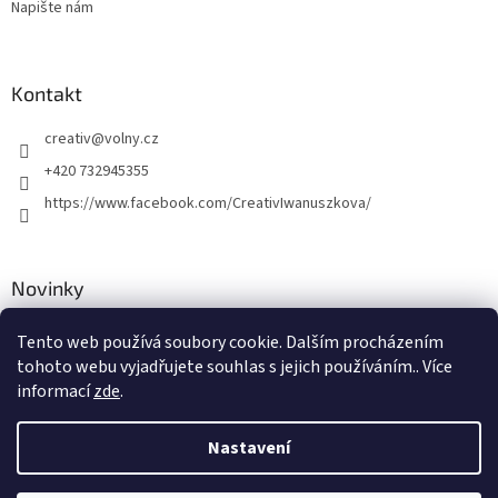
Napište nám
Kontakt
creativ
@
volny.cz
+420 732945355
https://www.facebook.com/CreativIwanuszkova/
Novinky
Nové druhy kovových přívěsků
Tento web používá soubory cookie. Dalším procházením
tohoto webu vyjadřujete souhlas s jejich používáním.. Více
30.8.2018
informací
zde
.
Nastavení
Vytvořil Shoptet