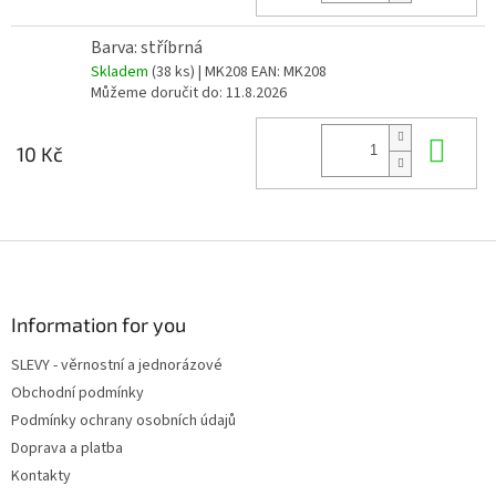
Barva: stříbrná
Skladem
(38 ks)
| MK208
EAN:
MK208
Můžeme doručit do:
11.8.2026
Do 
10 Kč
Z
á
p
a
Information for you
t
SLEVY - věrnostní a jednorázové
í
Obchodní podmínky
Podmínky ochrany osobních údajů
Doprava a platba
Kontakty