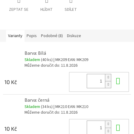
ZEPTAT SE
HLÍDAT
SDÍLET
Varianty
Popis
Podobné (8)
Diskuze
Barva: Bílá
Skladem
(40 ks)
| MK209
EAN:
MK209
Můžeme doručit do:
11.8.2026
Do 
10 Kč
Barva: černá
Skladem
(34 ks)
| MK210
EAN:
MK210
Můžeme doručit do:
11.8.2026
Do 
10 Kč