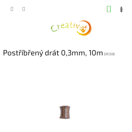
Přejít
NÁKUP
na
obsah
KOŠÍK
Postříbřený drát 0,3mm, 10m
DR308