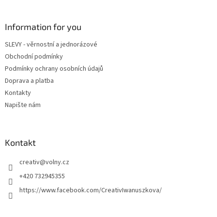
á
p
a
Information for you
t
SLEVY - věrnostní a jednorázové
í
Obchodní podmínky
Podmínky ochrany osobních údajů
Doprava a platba
Kontakty
Napište nám
Kontakt
creativ
@
volny.cz
+420 732945355
https://www.facebook.com/CreativIwanuszkova/