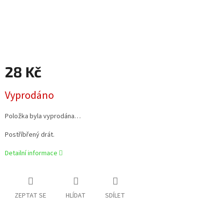
28 Kč
Měrná
Vyprodáno
cena:
Položka byla vyprodána…
Postříbřený drát.
Detailní informace
ZEPTAT SE
HLÍDAT
SDÍLET