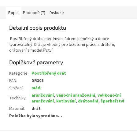
Popis
Podobné (7)
Diskuze
Detailní popis produktu
Postříbřený drát s měděným jádrem je měkký a dobře
tvarovatelný. Drát je vhodný pro bižuterní práce s drátem,
drátování a modelářství.
Doplňkové parametry
Kategorie
:
Postříbřený drát
EAN
:
DR308
Složení
:
měď
aranžování
,
vánoční aranžování
,
velikonoční
Techniky
:
aranžování
,
ketlování
,
drátování
,
šperkařství
Materiál
:
drát
Položka byla vyprodána…
Z