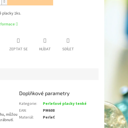
 placky 1ks.
informace
ZEPTAT SE
HLÍDAT
SDÍLET
Doplňkové parametry
Kategorie
:
Perleťové placky tenké
EAN
:
PM608
chu, můžou
Materiál
:
Perleť
krábnutí.