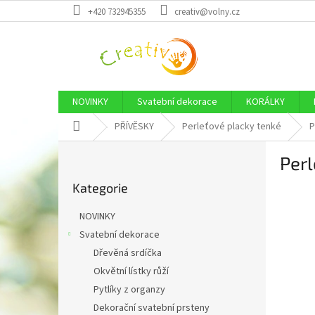
Přejít
+420 732945355
creativ@volny.cz
na
obsah
NOVINKY
Svatební dekorace
KORÁLKY
Domů
PŘÍVĚSKY
Perleťové placky tenké
P
P
Per
o
Přeskočit
s
Kategorie
kategorie
t
r
NOVINKY
a
Svatební dekorace
n
Dřevěná srdíčka
n
í
Okvětní lístky růží
p
Pytlíky z organzy
a
Dekorační svatební prsteny