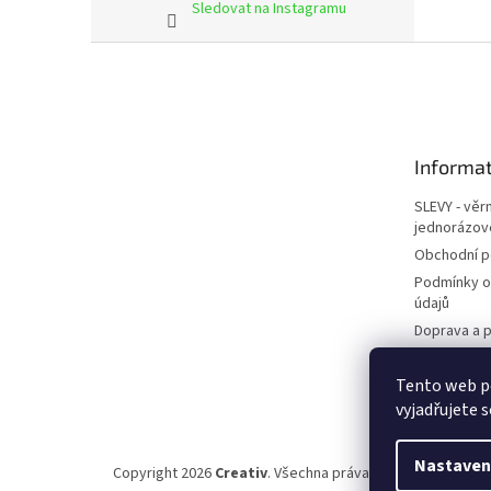
Sledovat na Instagramu
Z
á
p
a
t
Informat
í
SLEVY - věr
jednorázov
Obchodní 
Podmínky o
údajů
Doprava a p
Kontakty
Tento web p
Napište ná
vyjadřujete s
Nastaven
Copyright 2026
Creativ
. Všechna práva vyhrazena.