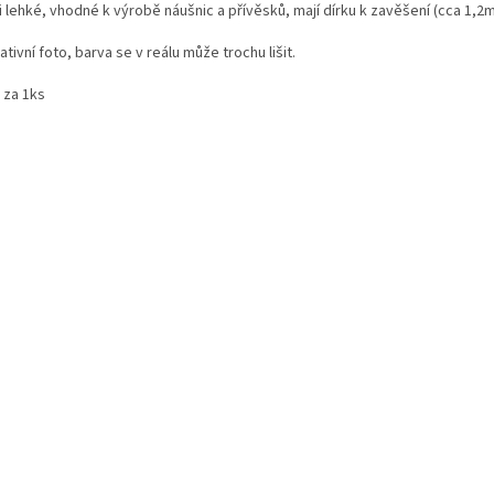
 lehké, vhodné k výrobě náušnic a přívěsků, mají dírku k zavěšení (cca 1,2
rativní foto, barva se v reálu může trochu lišit.
 za 1ks