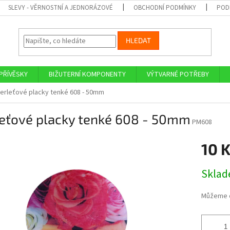
SLEVY - VĚRNOSTNÍ A JEDNORÁZOVÉ
OBCHODNÍ PODMÍNKY
POD
HLEDAT
PŘÍVĚSKY
BIŽUTERNÍ KOMPONENTY
VÝTVARNÉ POTŘEBY
erleťové placky tenké 608 - 50mm
leťové placky tenké 608 - 50mm
PM608
10 
Měrná
Skla
cena:
Můžeme d