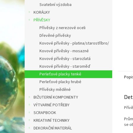
n
Svatební výzdoba
e
KORÁLKY
l
PŘÍVĚSKY
Přívěsky z nerezové oceli
Dřevěné přívěsky
Kovové přívěsky - platina/starostříbro/
Kovové přívěsky - mosazné
Kovové přívěsky - starozlatá
Kovové přívěsky - staroměď
Perleťové placky tenké
Popi
Perleťové placky hrubé
Přívěsky měděné
Det
BIŽUTERNÍ KOMPONENTY
VÝTVARNÉ POTŘEBY
Přív
SCRAPBOOK
Prům
KREATIVNÍ TECHNIKY
se ob
DEKORAČNÍ MATERIÁL