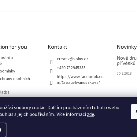
ion for you
Kontakt
Novinky
nostní a
Nové dru
creativ
@
volny.cz
přívěsků
é
+420 732945355
podmínky
30.8.2018
https://www.facebook.co
chrany osobních
m/CreativIwanuszkova/
latba
oužívá soubory cookie. Dalším procházením tohoto webu
m
ouhlas s jejich používáním.. Více informací
zde
.
í