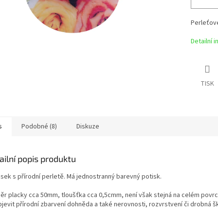
Perleťové
Detailní 
TISK
s
Podobné (8)
Diskuze
ailní popis produktu
ěsek s přírodní perletě. Má jednostranný barevný potisk.
ěr placky cca 50mm, tloušťka cca 0,5cmm, není však stejná na celém povr
jevit přírodní zbarvení dohněda a také nerovnosti, rozvrstvení či drobná š