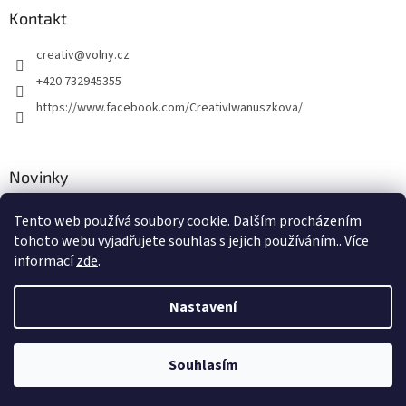
Kontakt
creativ
@
volny.cz
+420 732945355
https://www.facebook.com/CreativIwanuszkova/
Novinky
Nové druhy kovových přívěsků
Tento web používá soubory cookie. Dalším procházením
tohoto webu vyjadřujete souhlas s jejich používáním.. Více
30.8.2018
informací
zde
.
Nastavení
Vytvořil Shoptet
Souhlasím
Copyright 2026
Creativ
. Všechna práva vyhrazena.