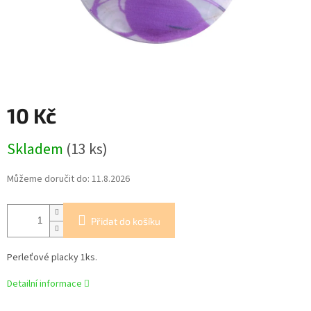
10 Kč
Měrná
Skladem
(13 ks)
cena:
Můžeme doručit do:
11.8.2026
Přidat do košíku
Perleťové placky 1ks.
Detailní informace