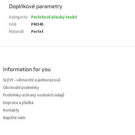
Doplňkové parametry
Kategorie
:
Perleťové placky tenké
EAN
:
PM345
Materiál
:
Perleť
Z
á
p
a
Information for you
t
SLEVY - věrnostní a jednorázové
í
Obchodní podmínky
Podmínky ochrany osobních údajů
Doprava a platba
Kontakty
Napište nám