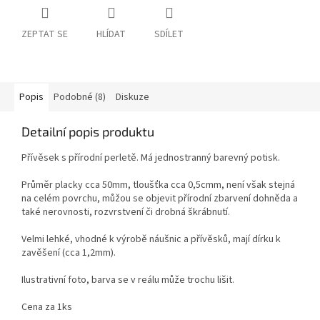
ZEPTAT SE
HLÍDAT
SDÍLET
Popis
Podobné (8)
Diskuze
Detailní popis produktu
Přívěsek s přírodní perletě. Má jednostranný barevný potisk.
Průměr placky cca 50mm, tloušťka cca 0,5cmm, není však stejná
na celém povrchu, můžou se objevit přírodní zbarvení dohněda a
také nerovnosti, rozvrstvení či drobná škrábnutí.
Velmi lehké, vhodné k výrobě náušnic a přívěsků, mají dírku k
zavěšení (cca 1,2mm).
Ilustrativní foto, barva se v reálu může trochu lišit.
Cena za 1ks