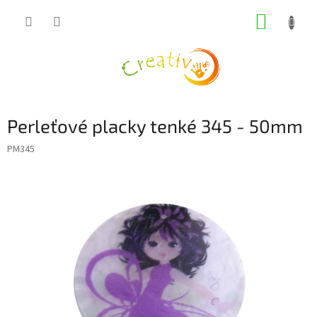
Přejít
NÁKUP
na
obsah
KOŠÍK
Perleťové placky tenké 345 - 50mm
PM345