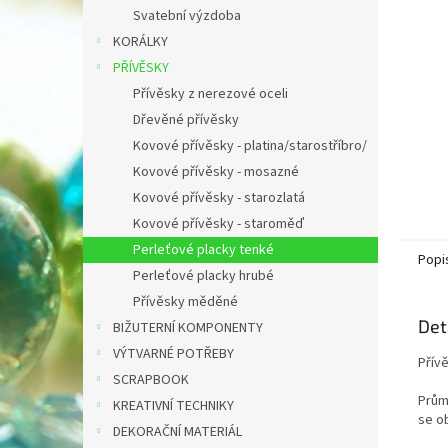
n
Svatební výzdoba
e
KORÁLKY
l
PŘÍVĚSKY
Přívěsky z nerezové oceli
Dřevěné přívěsky
Kovové přívěsky - platina/starostříbro/
Kovové přívěsky - mosazné
Kovové přívěsky - starozlatá
Kovové přívěsky - staroměď
Perleťové placky tenké
Popi
Perleťové placky hrubé
Přívěsky měděné
Det
BIŽUTERNÍ KOMPONENTY
VÝTVARNÉ POTŘEBY
Přív
SCRAPBOOK
Prům
KREATIVNÍ TECHNIKY
se ob
DEKORAČNÍ MATERIÁL