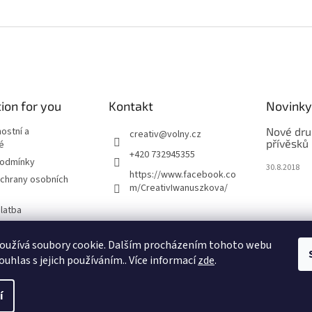
ion for you
Kontakt
Novinky
nostní a
Nové dru
creativ
@
volny.cz
přívěsků
é
+420 732945355
podmínky
30.8.2018
https://www.facebook.co
chrany osobních
m/CreativIwanuszkova/
latba
oužívá soubory cookie. Dalším procházením tohoto webu
m
ouhlas s jejich používáním.. Více informací
zde
.
í