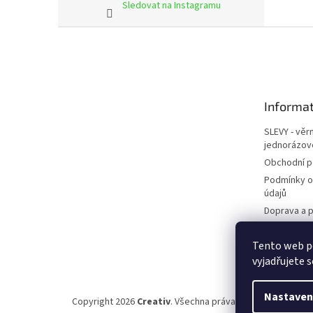
Sledovat na Instagramu
Z
á
p
a
t
Informat
í
SLEVY - věr
jednorázov
Obchodní 
Podmínky o
údajů
Doprava a p
Kontakty
Tento web p
Napište ná
vyjadřujete s
Nastaven
Copyright 2026
Creativ
. Všechna práva vyhrazena.