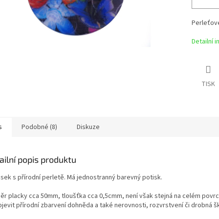
Perleťové
Detailní 
TISK
s
Podobné (8)
Diskuze
ailní popis produktu
ěsek s přírodní perletě. Má jednostranný barevný potisk.
ěr placky cca 50mm, tloušťka cca 0,5cmm, není však stejná na celém povr
jevit přírodní zbarvení dohněda a také nerovnosti, rozvrstvení či drobná š