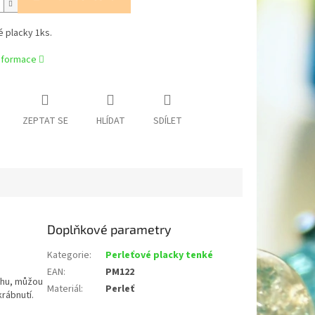
 placky 1ks.
informace
ZEPTAT SE
HLÍDAT
SDÍLET
Doplňkové parametry
Kategorie
:
Perleťové placky tenké
EAN
:
PM122
chu, můžou
Materiál
:
Perleť
krábnutí.