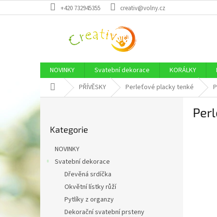
Přejít
+420 732945355
creativ@volny.cz
na
obsah
NOVINKY
Svatební dekorace
KORÁLKY
Domů
PŘÍVĚSKY
Perleťové placky tenké
P
P
Per
o
Přeskočit
s
Kategorie
kategorie
t
r
NOVINKY
a
Svatební dekorace
n
Dřevěná srdíčka
n
í
Okvětní lístky růží
p
Pytlíky z organzy
a
Dekorační svatební prsteny