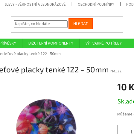
SLEVY - VĚRNOSTNÍ A JEDNORÁZOVÉ
OBCHODNÍ PODMÍNKY
POD
HLEDAT
PŘÍVĚSKY
BIŽUTERNÍ KOMPONENTY
VÝTVARNÉ POTŘEBY
erleťové placky tenké 122 - 50mm
leťové placky tenké 122 - 50mm
PM122
10 
Měrná
Skla
cena:
Můžeme d