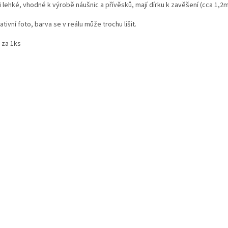
 lehké, vhodné k výrobě náušnic a přívěsků, mají dírku k zavěšení (cca 1,2
rativní foto, barva se v reálu může trochu lišit.
 za 1ks