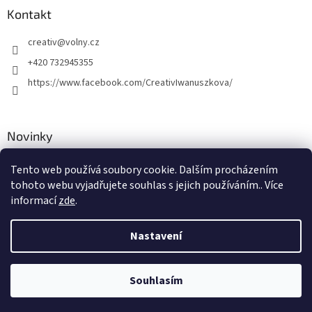
Kontakt
creativ
@
volny.cz
+420 732945355
https://www.facebook.com/CreativIwanuszkova/
Novinky
Nové druhy kovových přívěsků
Tento web používá soubory cookie. Dalším procházením
tohoto webu vyjadřujete souhlas s jejich používáním.. Více
30.8.2018
informací
zde
.
Nastavení
Vytvořil Shoptet
Souhlasím
Copyright 2026
Creativ
. Všechna práva vyhrazena.