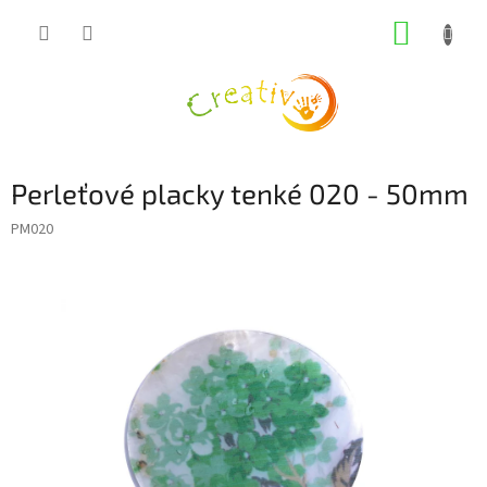
Přejít
NÁKUP
na
obsah
KOŠÍK
Perleťové placky tenké 020 - 50mm
PM020