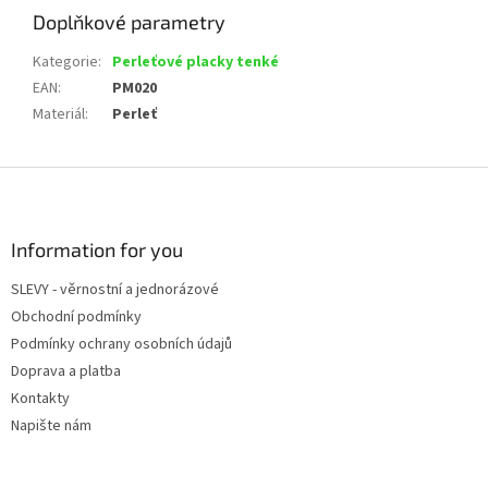
Doplňkové parametry
Kategorie
:
Perleťové placky tenké
EAN
:
PM020
Materiál
:
Perleť
Z
á
p
a
Information for you
t
SLEVY - věrnostní a jednorázové
í
Obchodní podmínky
Podmínky ochrany osobních údajů
Doprava a platba
Kontakty
Napište nám