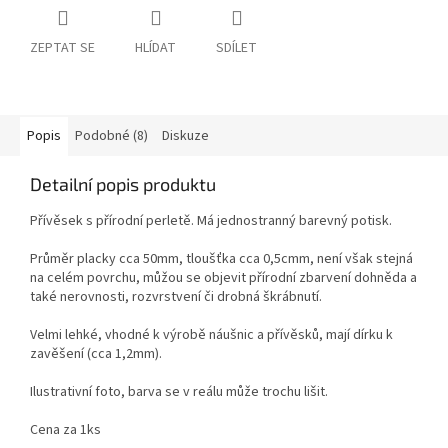
ZEPTAT SE
HLÍDAT
SDÍLET
Popis
Podobné (8)
Diskuze
Detailní popis produktu
Přívěsek s přírodní perletě. Má jednostranný barevný potisk.
Průměr placky cca 50mm, tloušťka cca 0,5cmm, není však stejná
na celém povrchu, můžou se objevit přírodní zbarvení dohněda a
také nerovnosti, rozvrstvení či drobná škrábnutí.
Velmi lehké, vhodné k výrobě náušnic a přívěsků, mají dírku k
zavěšení (cca 1,2mm).
Ilustrativní foto, barva se v reálu může trochu lišit.
Cena za 1ks