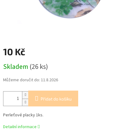
10 Kč
Měrná
Skladem
(26 ks)
cena:
Můžeme doručit do:
11.8.2026
Přidat do košíku
Perleťové placky 1ks.
Detailní informace