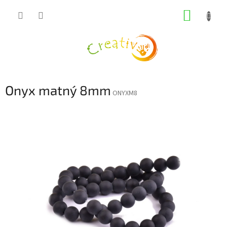
Přejít
NÁKUP
na
obsah
KOŠÍK
Onyx matný 8mm
ONYXM8