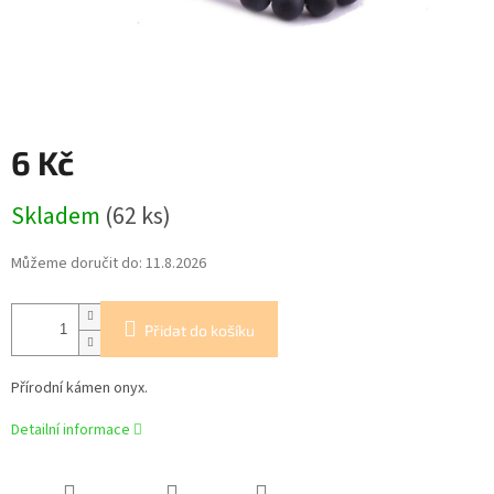
6 Kč
Měrná
Skladem
(62 ks)
cena:
Můžeme doručit do:
11.8.2026
Přidat do košíku
Přírodní kámen onyx.
Detailní informace