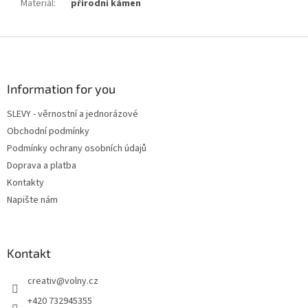
Materiál
:
přírodní kámen
Z
á
p
a
Information for you
t
SLEVY - věrnostní a jednorázové
í
Obchodní podmínky
Podmínky ochrany osobních údajů
Doprava a platba
Kontakty
Napište nám
Kontakt
creativ
@
volny.cz
+420 732945355