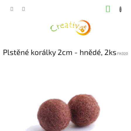
Přejít
NÁKUP
na
obsah
KOŠÍK
Plstěné korálky 2cm - hnědé, 2ks
FK020