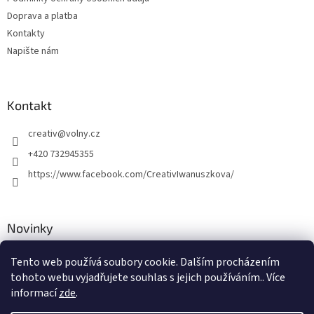
Doprava a platba
Kontakty
Napište nám
Kontakt
creativ
@
volny.cz
+420 732945355
https://www.facebook.com/CreativIwanuszkova/
Novinky
Nové druhy kovových přívěsků
Tento web používá soubory cookie. Dalším procházením
tohoto webu vyjadřujete souhlas s jejich používáním.. Více
30.8.2018
informací
zde
.