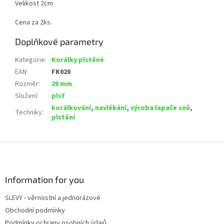
Velikost 2cm
Cena za 2ks.
Doplňkové parametry
Kategorie
:
Korálky plstěné
EAN
:
FK020
Rozměr
:
20 mm
Složení
:
plsť
korálkování
,
navlékání
,
výroba lapače snů
,
Techniky
:
plstění
Z
á
p
a
Information for you
t
SLEVY - věrnostní a jednorázové
í
Obchodní podmínky
Podmínky ochrany osobních údajů