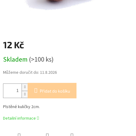
12 Kč
Měrná
Skladem
(>100 ks)
cena:
Můžeme doručit do:
11.8.2026
Přidat do košíku
Plstěné kuličky 2cm.
Detailní informace