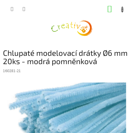
Přejít
NÁKUP
na
obsah
KOŠÍK
Chlupaté modelovací drátky Ø6 mm
20ks - modrá pomněnková
160281-21