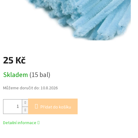
25 Kč
Měrná
Skladem
(15 bal)
cena:
Můžeme doručit do:
10.8.2026
Přidat do košíku
Detailní informace