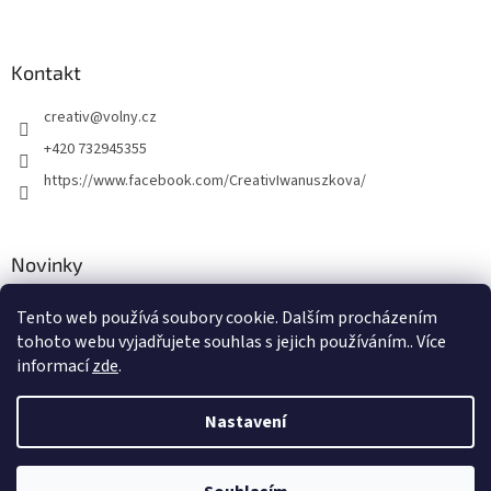
Kontakt
creativ
@
volny.cz
+420 732945355
https://www.facebook.com/CreativIwanuszkova/
Novinky
Nové druhy kovových přívěsků
Tento web používá soubory cookie. Dalším procházením
tohoto webu vyjadřujete souhlas s jejich používáním.. Více
30.8.2018
informací
zde
.
Nastavení
Vytvořil Shoptet