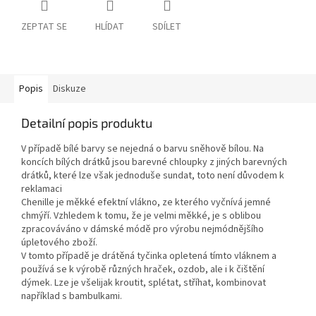
ZEPTAT SE
HLÍDAT
SDÍLET
Popis
Diskuze
Detailní popis produktu
V případě bílé barvy se nejedná o barvu sněhově bílou. Na
koncích bílých drátků jsou barevné chloupky z jiných barevných
drátků, které lze však jednoduše sundat, toto není důvodem k
reklamaci
Chenille je měkké efektní vlákno, ze kterého vyčnívá jemné
chmýří. Vzhledem k tomu, že je velmi měkké, je s oblibou
zpracováváno v dámské módě pro výrobu nejmódnějšího
úpletového zboží.
V tomto případě je drátěná tyčinka opletená tímto vláknem a
používá se k výrobě různých hraček, ozdob, ale i k čištění
dýmek. Lze je všelijak kroutit, splétat, stříhat, kombinovat
například s bambulkami.