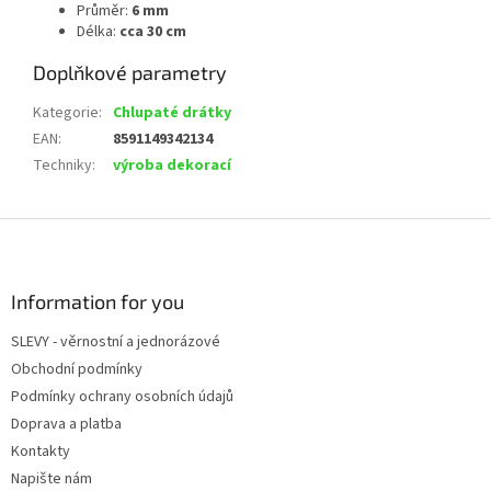
Průměr:
6 mm
Délka:
cca 30 cm
Doplňkové parametry
Kategorie
:
Chlupaté drátky
EAN
:
8591149342134
Techniky
:
výroba dekorací
Z
á
p
a
Information for you
t
SLEVY - věrnostní a jednorázové
í
Obchodní podmínky
Podmínky ochrany osobních údajů
Doprava a platba
Kontakty
Napište nám